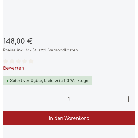
Regulärer Preis:
148,00 €
Preise inkl. MwSt. zzgl. Versandkosten
Durchschnittliche Bewertung von 0 von 5 Sternen
Bewerten
Sofort verfügbar, Lieferzeit: 1-3 Werktage
Produkt Anzahl: Gib den gewünschten Wert ein 
In den Warenkorb