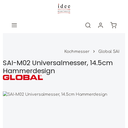
Zum Hauptinhalt springen
Warenk
Kochmesser
Global SAI
SAI-M02 Universalmesser, 14.5cm
Hammerdesign
Bildergalerie überspringen