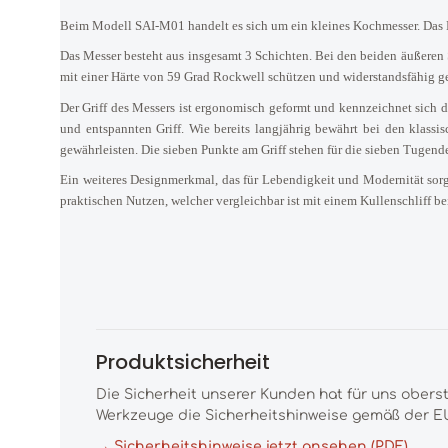
Beim Modell SAI-M01 handelt es sich um ein kleines Kochmesser. Das M
Das Messer besteht aus insgesamt 3 Schichten. Bei den beiden äußeren
mit einer Härte von 59 Grad Rockwell schützen und widerstandsfähig g
Der Griff des Messers ist ergonomisch geformt und kennzeichnet sich d
und entspannten Griff. Wie bereits langjährig bewährt bei den klassis
gewährleisten. Die sieben Punkte am Griff stehen für die sieben Tugen
Ein weiteres Designmerkmal, das für Lebendigkeit und Modernität sorgt
praktischen Nutzen, welcher vergleichbar ist mit einem Kullenschliff b
Produktsicherheit
Die Sicherheit unserer Kunden hat für uns obers
Werkzeuge die Sicherheitshinweise gemäß der EU
→ Sicherheitshinweise jetzt ansehen (PDF)