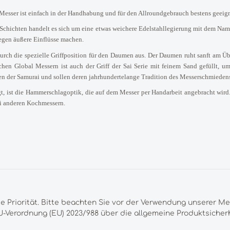
esser ist einfach in der Handhabung und für den Allroundgebrauch bestens geeig
 Schichten handelt es sich um eine etwas weichere Edelstahllegierung mit dem N
egen äußere Einflüsse machen.
urch die spezielle Griffposition für den Daumen aus. Der Daumen ruht sanft am Ü
chen Global Messern ist auch der Griff der Sai Serie mit feinem Sand gefüllt, u
den der Samurai und sollen deren jahrhundertelange Tradition des Messerschmiedens
, ist die Hammerschlagoptik, die auf dem Messer per Handarbeit angebracht wird. 
ei anderen Kochmessern.
te Priorität. Bitte beachten Sie vor der Verwendung unserer M
-Verordnung (EU) 2023/988 über die allgemeine Produktsicherh