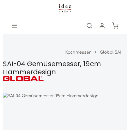
Zum Hauptinhalt springen
Warenk
Kochmesser
Global SAI
SAI-04 Gemüsemesser, 19cm
Hammerdesign
Bildergalerie überspringen