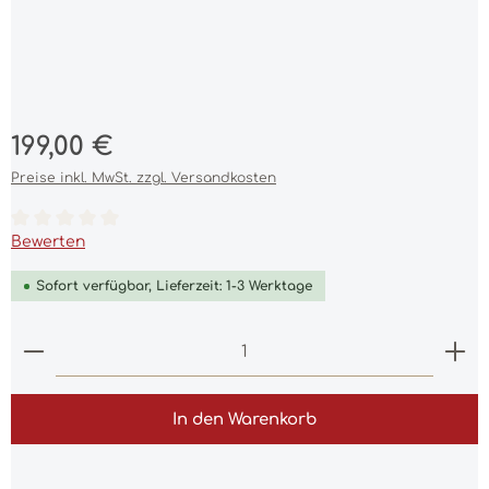
Regulärer Preis:
199,00 €
Preise inkl. MwSt. zzgl. Versandkosten
Durchschnittliche Bewertung von 0 von 5 Sternen
Bewerten
Sofort verfügbar, Lieferzeit: 1-3 Werktage
Produkt Anzahl: Gib den gewünschten Wert ein 
In den Warenkorb