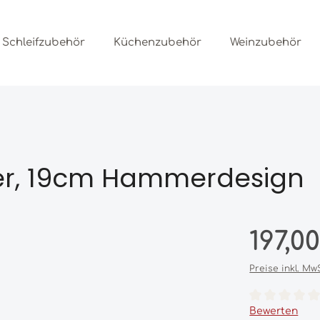
Schleifzubehör
Küchenzubehör
Weinzubehör
er, 19cm Hammerdesign
Regulärer Prei
197,0
Preise inkl. Mw
Durchschnittl
Bewerten