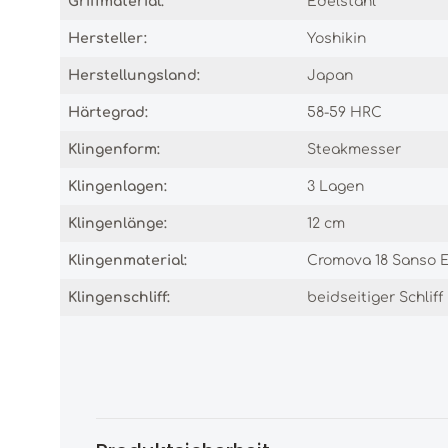
Griffmaterial:
Edelstahl
Hersteller:
Yoshikin
Herstellungsland:
Japan
Härtegrad:
58-59 HRC
Klingenform:
Steakmesser
Klingenlagen:
3 Lagen
Klingenlänge:
12 cm
Klingenmaterial:
Cromova 18 Sanso E
Klingenschliff:
beidseitiger Schliff