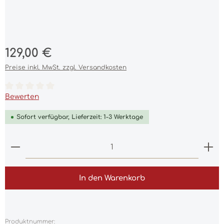
Regulärer Preis:
129,00 €
Preise inkl. MwSt. zzgl. Versandkosten
Durchschnittliche Bewertung von 0 von 5 Sternen
Bewerten
Sofort verfügbar, Lieferzeit: 1-3 Werktage
Produkt Anzahl: Gib den gewünschten Wert ein 
In den Warenkorb
Produktnummer: