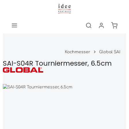
Zum Hauptinhalt springen
Warenk
Kochmesser
Global SAI
SAI-S04R Tourniermesser, 6.5cm
Bildergalerie überspringen