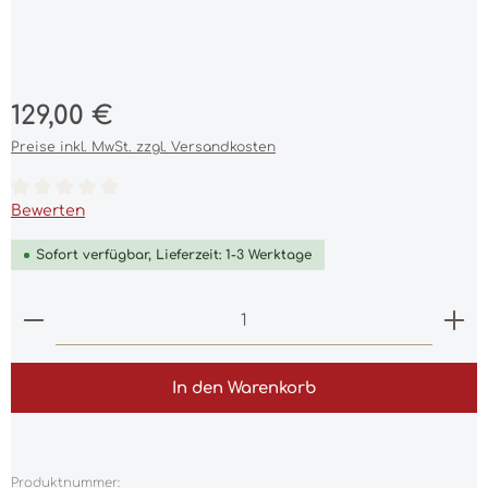
Regulärer Preis:
129,00 €
Preise inkl. MwSt. zzgl. Versandkosten
Durchschnittliche Bewertung von 0 von 5 Sternen
Bewerten
Sofort verfügbar, Lieferzeit: 1-3 Werktage
Produkt Anzahl: Gib den gewünschten Wert ein 
In den Warenkorb
Produktnummer: