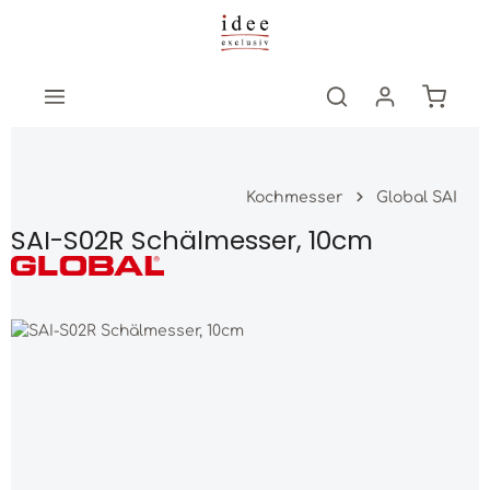
Zum Hauptinhalt springen
Warenk
Kochmesser
Global SAI
SAI-S02R Schälmesser, 10cm
Bildergalerie überspringen