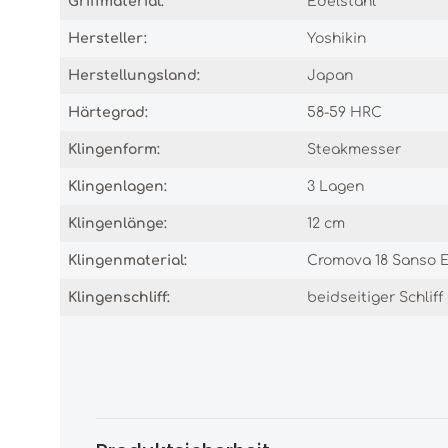
Griffmaterial:
Edelstahl
Hersteller:
Yoshikin
Herstellungsland:
Japan
Härtegrad:
58-59 HRC
Klingenform:
Steakmesser
Klingenlagen:
3 Lagen
Klingenlänge:
12 cm
Klingenmaterial:
Cromova 18 Sanso E
Klingenschliff:
beidseitiger Schliff