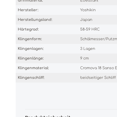
Griffmaterial:
Edelstahl
Hersteller:
Yoshikin
Herstellungsland:
Japan
Härtegrad:
58-59 HRC
Klingenform:
Schälmesser/Putz
Klingenlagen:
3 Lagen
Klingenlänge:
9 cm
Klingenmaterial:
Cromova 18 Sanso E
Klingenschliff:
beidseitiger Schliff