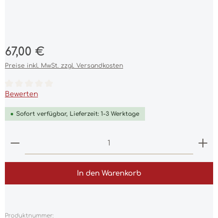
Regulärer Preis:
67,00 €
Preise inkl. MwSt. zzgl. Versandkosten
Durchschnittliche Bewertung von 0 von 5 Sternen
Bewerten
Sofort verfügbar, Lieferzeit: 1-3 Werktage
Produkt Anzahl: Gib den gewünschten Wert ein 
In den Warenkorb
Produktnummer: