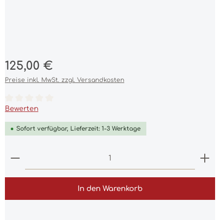
Regulärer Preis:
125,00 €
Preise inkl. MwSt. zzgl. Versandkosten
Durchschnittliche Bewertung von 0 von 5 Sternen
Bewerten
Sofort verfügbar, Lieferzeit: 1-3 Werktage
Produkt Anzahl: Gib den gewünschten Wert ein 
In den Warenkorb