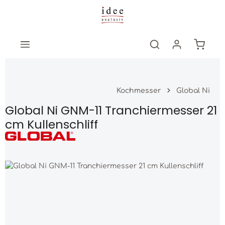
Zum Hauptinhalt springen
Warenk
Kochmesser
Global Ni
Global Ni GNM-11 Tranchiermesser 21
cm Kullenschliff
Bildergalerie überspringen