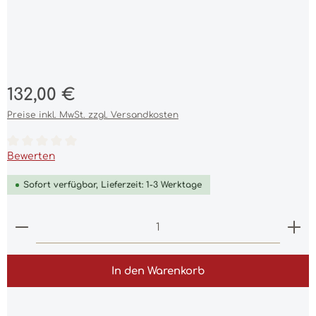
Regulärer Preis:
132,00 €
Preise inkl. MwSt. zzgl. Versandkosten
Durchschnittliche Bewertung von 0 von 5 Sternen
Bewerten
Sofort verfügbar, Lieferzeit: 1-3 Werktage
Produkt Anzahl: Gib den gewünschten Wert ein 
In den Warenkorb