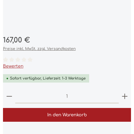
Regulärer Preis:
167,00 €
Preise inkl. MwSt. zzgl. Versandkosten
Durchschnittliche Bewertung von 0 von 5 Sternen
Bewerten
Sofort verfügbar, Lieferzeit: 1-3 Werktage
Produkt Anzahl: Gib den gewünschten Wert ein 
In den Warenkorb