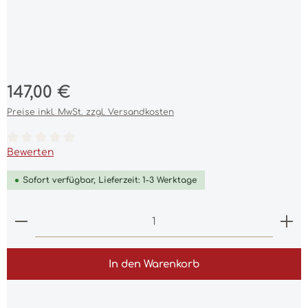
Regulärer Preis:
147,00 €
Preise inkl. MwSt. zzgl. Versandkosten
Durchschnittliche Bewertung von 0 von 5 Sternen
Bewerten
Sofort verfügbar, Lieferzeit: 1-3 Werktage
Produkt Anzahl: Gib den gewünschten Wert ein 
In den Warenkorb