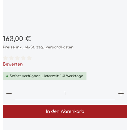
Regulärer Preis:
163,00 €
Preise inkl. MwSt. zzgl. Versandkosten
Durchschnittliche Bewertung von 0 von 5 Sternen
Bewerten
Sofort verfügbar, Lieferzeit: 1-3 Werktage
Produkt Anzahl: Gib den gewünschten Wert ein 
In den Warenkorb