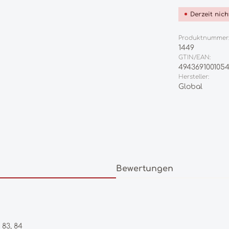
Derzeit nic
Produktnummer
1449
GTIN/EAN:
494369100105
Hersteller:
Global
Bewertungen
, 83, 84