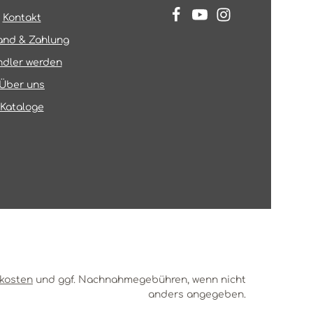
Kontakt
and & Zahlung
dler werden
Über uns
Kataloge
kosten
und ggf. Nachnahmegebühren, wenn nicht
anders angegeben.