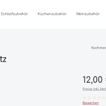
Schleifzubehör
Küchenzubehör
Weinzubehör
Kochme
tz
Regulärer Prei
12,00
Preise inkl. Mw
Durchschnittl
Bewerten