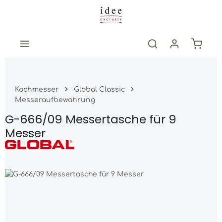
Zum Hauptinhalt springen
Warenk
Kochmesser
Global Classic
Messeraufbewahrung
G-666/09 Messertasche für 9
Messer
Bildergalerie überspringen