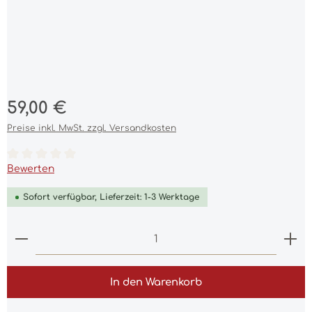
Regulärer Preis:
59,00 €
Preise inkl. MwSt. zzgl. Versandkosten
Durchschnittliche Bewertung von 0 von 5 Sternen
Bewerten
Sofort verfügbar, Lieferzeit: 1-3 Werktage
Produkt Anzahl: Gib den gewünschten Wert ein 
In den Warenkorb