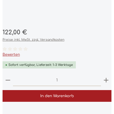
Regulärer Preis:
122,00 €
Preise inkl. MwSt. zzgl. Versandkosten
Durchschnittliche Bewertung von 0 von 5 Sternen
Bewerten
Sofort verfügbar, Lieferzeit: 1-3 Werktage
Produkt Anzahl: Gib den gewünschten Wert ein 
In den Warenkorb