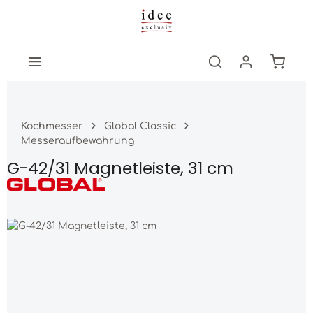
Zum Hauptinhalt springen
Warenk
Kochmesser
Global Classic
Messeraufbewahrung
G-42/31 Magnetleiste, 31 cm
Bildergalerie überspringen