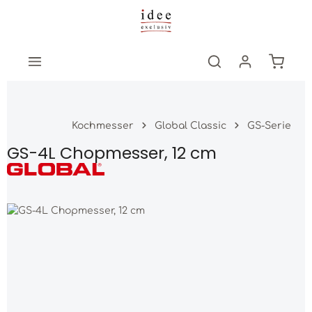
Zum Hauptinhalt springen
Warenk
Kochmesser
Global Classic
GS-Serie
GS-4L Chopmesser, 12 cm
Bildergalerie überspringen