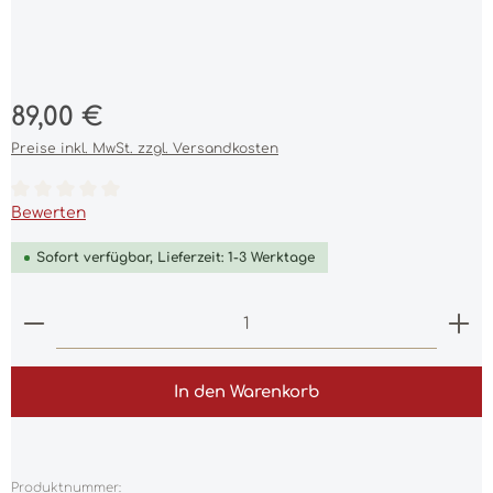
Regulärer Preis:
89,00 €
Preise inkl. MwSt. zzgl. Versandkosten
Durchschnittliche Bewertung von 0 von 5 Sternen
Bewerten
Sofort verfügbar, Lieferzeit: 1-3 Werktage
Produkt Anzahl: Gib den gewünschten Wert ein 
In den Warenkorb
Produktnummer: