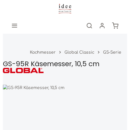
Zum Hauptinhalt springen
Warenk
Kochmesser
Global Classic
GS-Serie
GS-95R Käsemesser, 10,5 cm
Bildergalerie überspringen