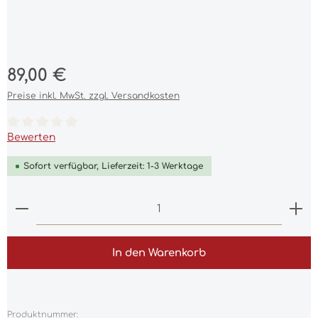
Regulärer Preis:
89,00 €
Preise inkl. MwSt. zzgl. Versandkosten
Durchschnittliche Bewertung von 0 von 5 Sternen
Bewerten
Sofort verfügbar, Lieferzeit: 1-3 Werktage
Produkt Anzahl: Gib den gewünschten Wert ein 
In den Warenkorb
Produktnummer: