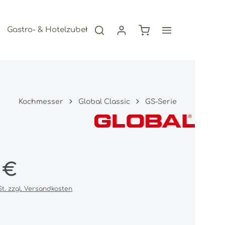
Warenkorb enthält 0
Gastro- & Hotelzubehör
Freizeitartikel
AKTION
Kochmesser
Global Classic
GS-Serie
s:
 €
St. zzgl. Versandkosten
iche Bewertung von 0 von 5 Sternen