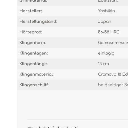
Griffmaterial:
Edelstahl
Hersteller:
Yoshikin
Herstellungsland:
Japan
Härtegrad:
56-58 HRC
Klingenform:
Gemüsemesse
Klingenlagen:
einlagig
Klingenlänge:
13 cm
Klingenmaterial:
Cromova 18 Ed
Klingenschliff:
beidseitiger Sc