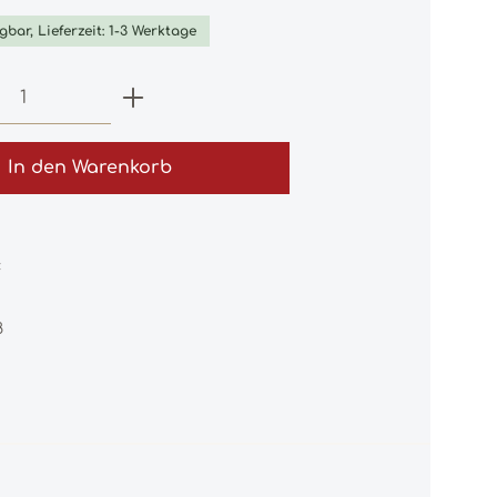
gbar, Lieferzeit: 1-3 Werktage
 Anzahl: Gib den gewünschten Wert e
In den Warenkorb
:
8