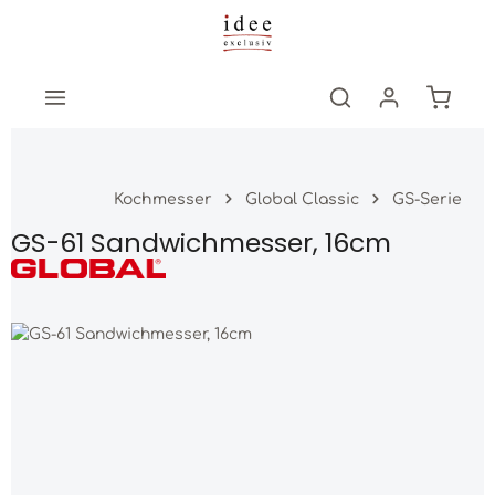
Zum Hauptinhalt springen
Warenk
Kochmesser
Global Classic
GS-Serie
GS-61 Sandwichmesser, 16cm
Bildergalerie überspringen