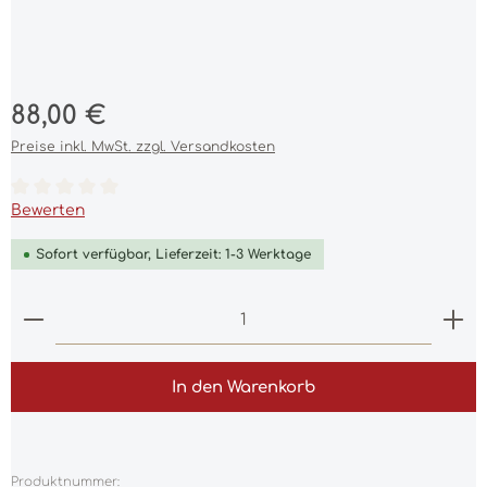
Regulärer Preis:
88,00 €
Preise inkl. MwSt. zzgl. Versandkosten
Durchschnittliche Bewertung von 0 von 5 Sternen
Bewerten
Sofort verfügbar, Lieferzeit: 1-3 Werktage
Produkt Anzahl: Gib den gewünschten Wert ein 
In den Warenkorb
Produktnummer: