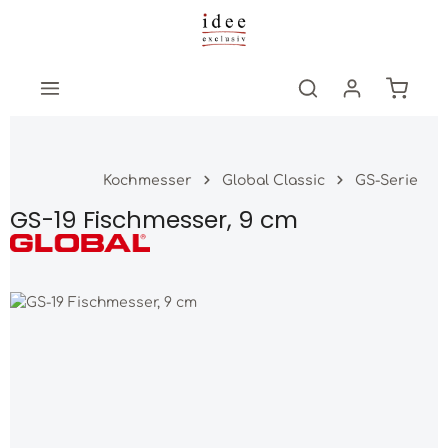
Zum Hauptinhalt springen
Warenk
Kochmesser
Global Classic
GS-Serie
GS-19 Fischmesser, 9 cm
Bildergalerie überspringen