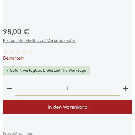
Regulärer Preis:
98,00 €
Preise inkl. MwSt. zzgl. Versandkosten
Durchschnittliche Bewertung von 0 von 5 Sternen
Bewerten
Sofort verfügbar, Lieferzeit: 1-3 Werktage
Produkt Anzahl: Gib den gewünschten Wert ein 
In den Warenkorb
Produktnummer: