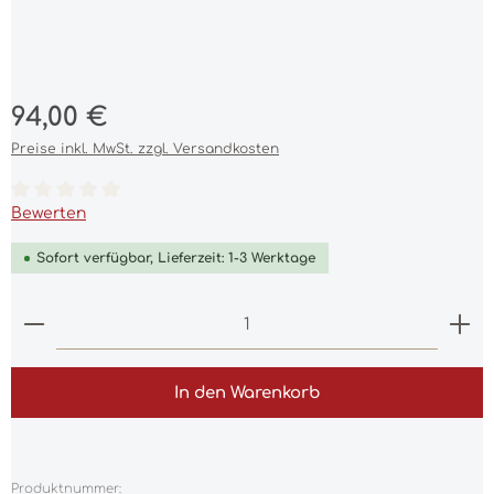
Regulärer Preis:
94,00 €
Preise inkl. MwSt. zzgl. Versandkosten
Durchschnittliche Bewertung von 0 von 5 Sternen
Bewerten
Sofort verfügbar, Lieferzeit: 1-3 Werktage
Produkt Anzahl: Gib den gewünschten Wert ein 
In den Warenkorb
Produktnummer: