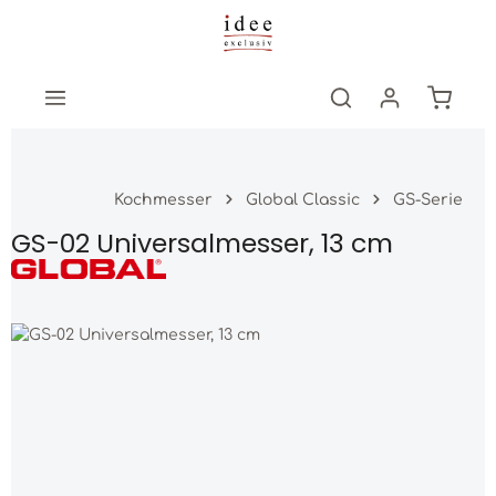
Zum Hauptinhalt springen
Warenk
Kochmesser
Global Classic
GS-Serie
GS-02 Universalmesser, 13 cm
Bildergalerie überspringen