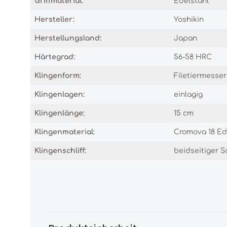
Griffmaterial:
Edelstahl
Hersteller:
Yoshikin
Herstellungsland:
Japan
Härtegrad:
56-58 HRC
Klingenform:
Filetiermesser
Klingenlagen:
einlagig
Klingenlänge:
15 cm
Klingenmaterial:
Cromova 18 Ed
Klingenschliff:
beidseitiger Sc