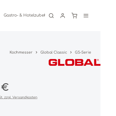
Warenkorb enthält 0
Gastro- & Hotelzubehör
Freizeitartikel
AKTION
Kochmesser
Global Classic
GS-Serie
s:
 €
St. zzgl. Versandkosten
iche Bewertung von 0 von 5 Sternen