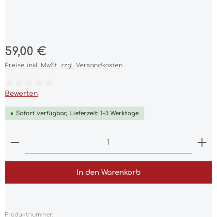
Regulärer Preis:
59,00 €
Preise inkl. MwSt. zzgl. Versandkosten
Durchschnittliche Bewertung von 0 von 5 Sternen
Bewerten
Sofort verfügbar, Lieferzeit: 1-3 Werktage
Produkt Anzahl: Gib den gewünschten Wert ein 
In den Warenkorb
Produktnummer: