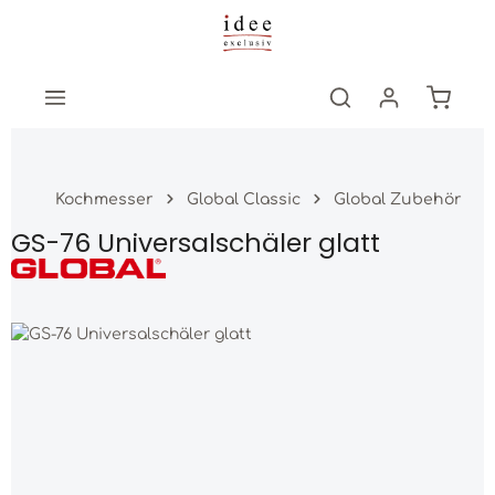
Zum Hauptinhalt springen
Warenk
Kochmesser
Global Classic
Global Zubehör
GS-76 Universalschäler glatt
Bildergalerie überspringen