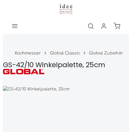
Zum Hauptinhalt springen
Warenk
Kochmesser
Global Classic
Global Zubehör
GS-42/10 Winkelpalette, 25cm
Bildergalerie überspringen