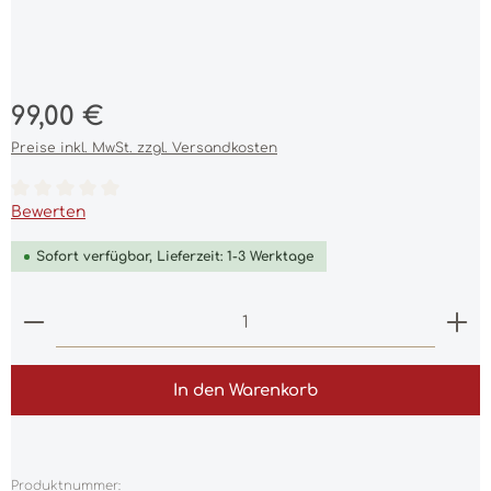
Regulärer Preis:
99,00 €
Preise inkl. MwSt. zzgl. Versandkosten
Durchschnittliche Bewertung von 0 von 5 Sternen
Bewerten
Sofort verfügbar, Lieferzeit: 1-3 Werktage
Produkt Anzahl: Gib den gewünschten Wert ein 
In den Warenkorb
Produktnummer: