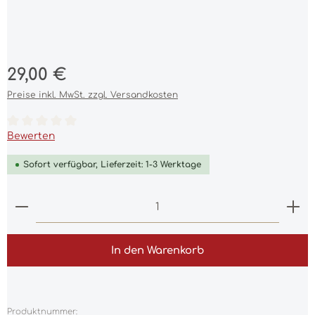
Regulärer Preis:
29,00 €
Preise inkl. MwSt. zzgl. Versandkosten
Durchschnittliche Bewertung von 0 von 5 Sternen
Bewerten
Sofort verfügbar, Lieferzeit: 1-3 Werktage
Produkt Anzahl: Gib den gewünschten Wert ein 
In den Warenkorb
Produktnummer: