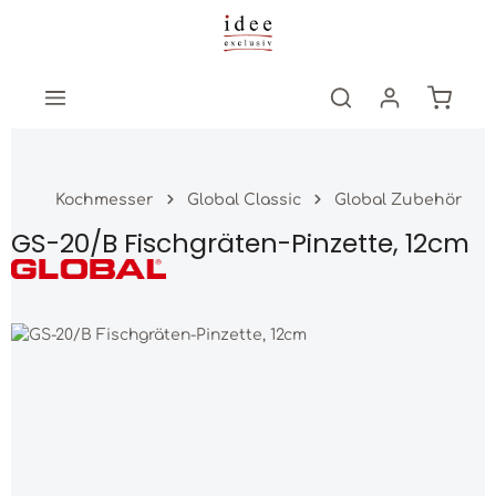
Zum Hauptinhalt springen
Warenk
Kochmesser
Global Classic
Global Zubehör
GS-20/B Fischgräten-Pinzette, 12cm
Bildergalerie überspringen