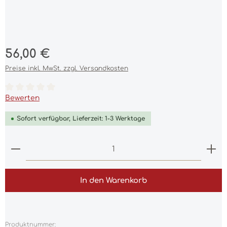
Regulärer Preis:
56,00 €
Preise inkl. MwSt. zzgl. Versandkosten
Durchschnittliche Bewertung von 0 von 5 Sternen
Bewerten
Sofort verfügbar, Lieferzeit: 1-3 Werktage
Produkt Anzahl: Gib den gewünschten Wert ein 
In den Warenkorb
Produktnummer: