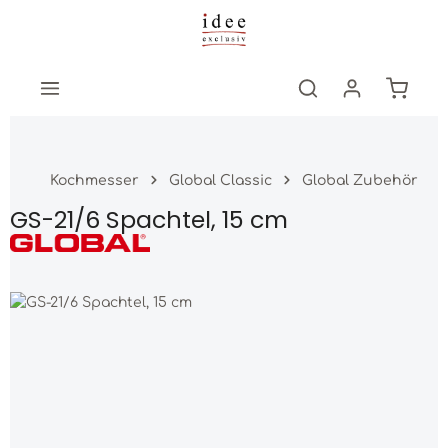
Zum Hauptinhalt springen
Warenk
Kochmesser
Global Classic
Global Zubehör
GS-21/6 Spachtel, 15 cm
Bildergalerie überspringen