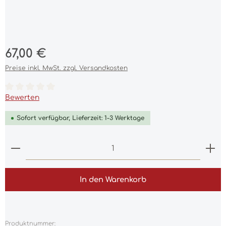
Regulärer Preis:
67,00 €
Preise inkl. MwSt. zzgl. Versandkosten
Durchschnittliche Bewertung von 0 von 5 Sternen
Bewerten
Sofort verfügbar, Lieferzeit: 1-3 Werktage
Produkt Anzahl: Gib den gewünschten Wert ein 
In den Warenkorb
Produktnummer: