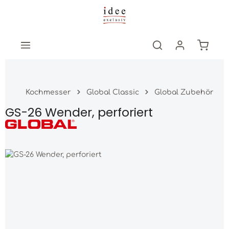
Zum Hauptinhalt springen
Warenk
Kochmesser
Global Classic
Global Zubehör
GS-26 Wender, perforiert
Bildergalerie überspringen