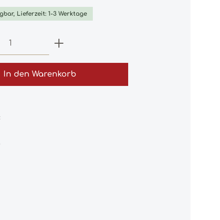
gbar, Lieferzeit: 1-3 Werktage
 Anzahl: Gib den gewünschten Wert e
In den Warenkorb
:
9