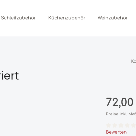
Schleifzubehör
Küchenzubehör
Weinzubehör
K
iert
Regulärer Prei
72,00
Preise inkl. Mw
Durchschnittl
Bewerten