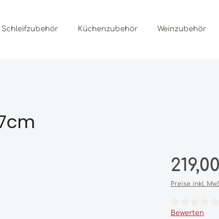
Schleifzubehör
Küchenzubehör
Weinzubehör
27cm
Regulärer Prei
219,0
Preise inkl. Mw
Durchschnittl
Bewerten