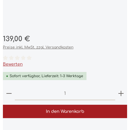
Regulärer Preis:
139,00 €
Preise inkl. MwSt. zzgl. Versandkosten
Durchschnittliche Bewertung von 0 von 5 Sternen
Bewerten
Sofort verfügbar, Lieferzeit: 1-3 Werktage
Produkt Anzahl: Gib den gewünschten Wert ein 
In den Warenkorb