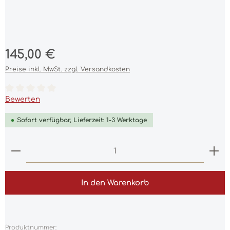
Regulärer Preis:
145,00 €
Preise inkl. MwSt. zzgl. Versandkosten
Durchschnittliche Bewertung von 0 von 5 Sternen
Bewerten
Sofort verfügbar, Lieferzeit: 1-3 Werktage
Produkt Anzahl: Gib den gewünschten Wert ein 
In den Warenkorb
Produktnummer: