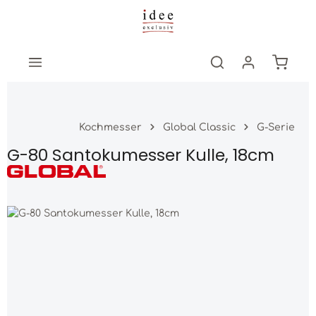
Zum Hauptinhalt springen
Warenk
Kochmesser
Global Classic
G-Serie
G-80 Santokumesser Kulle, 18cm
Bildergalerie überspringen