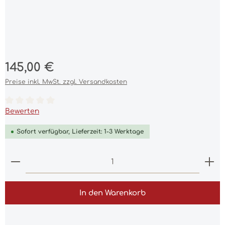
Regulärer Preis:
145,00 €
Preise inkl. MwSt. zzgl. Versandkosten
Durchschnittliche Bewertung von 0 von 5 Sternen
Bewerten
Sofort verfügbar, Lieferzeit: 1-3 Werktage
Produkt Anzahl: Gib den gewünschten Wert ein 
In den Warenkorb