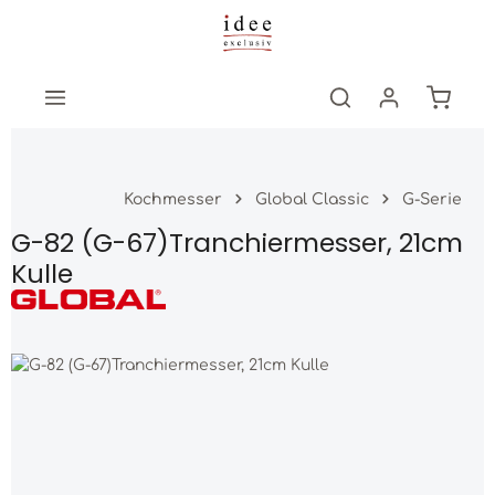
Zum Hauptinhalt springen
Warenk
Kochmesser
Global Classic
G-Serie
G-82 (G-67)Tranchiermesser, 21cm
Kulle
Bildergalerie überspringen