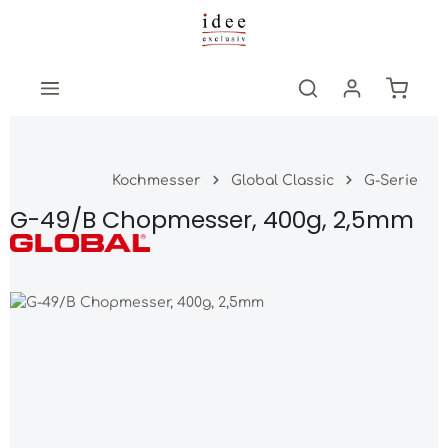
Zum Hauptinhalt springen
Warenk
Kochmesser
Global Classic
G-Serie
G-49/B Chopmesser, 400g, 2,5mm
Bildergalerie überspringen