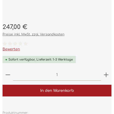
Regulärer Preis:
247,00 €
Preise inkl. MwSt. zzgl. Versandkosten
Durchschnittliche Bewertung von 0 von 5 Sternen
Bewerten
Sofort verfügbar, Lieferzeit: 1-3 Werktage
Produkt Anzahl: Gib den gewünschten Wert ein 
In den Warenkorb
Produktnummer: