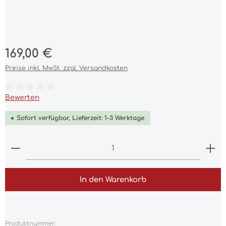
Regulärer Preis:
169,00 €
Preise inkl. MwSt. zzgl. Versandkosten
Durchschnittliche Bewertung von 0 von 5 Sternen
Bewerten
Sofort verfügbar, Lieferzeit: 1-3 Werktage
Produkt Anzahl: Gib den gewünschten Wert ein 
In den Warenkorb
Produktnummer: