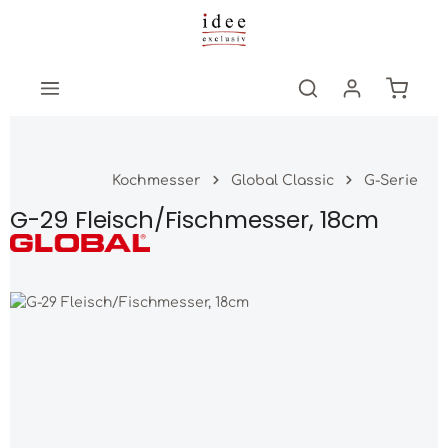
Zum Hauptinhalt springen
Warenk
Kochmesser
Global Classic
G-Serie
G-29 Fleisch/Fischmesser, 18cm
Bildergalerie überspringen