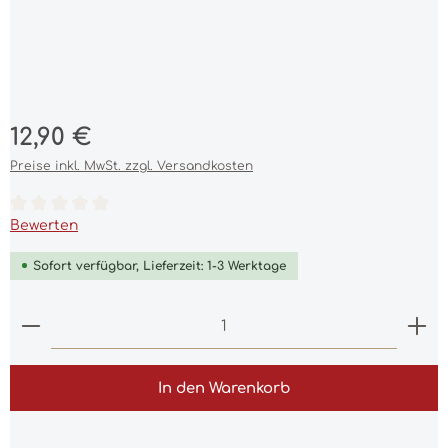
Regulärer Preis:
12,90 €
Preise inkl. MwSt. zzgl. Versandkosten
Durchschnittliche Bewertung von 0 von 5 Sternen
Bewerten
Sofort verfügbar, Lieferzeit: 1-3 Werktage
Produkt Anzahl: Gib den gewünschten Wert ein 
In den Warenkorb