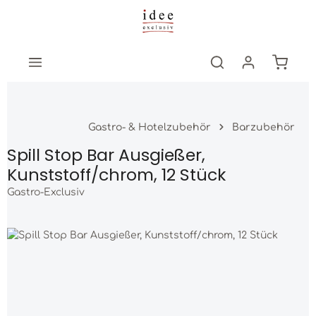
Zum Hauptinhalt springen
Warenk
Gastro- & Hotelzubehör
Barzubehör
Spill Stop Bar Ausgießer,
Kunststoff/chrom, 12 Stück
Gastro-Exclusiv
Bildergalerie überspringen