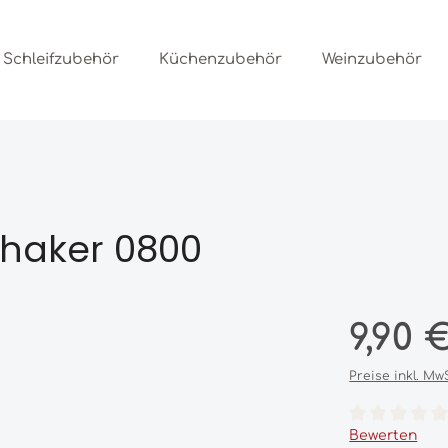
Schleifzubehör
Küchenzubehör
Weinzubehör
Shaker 0800
Regulärer Prei
9,90 
Preise inkl. Mw
Durchschnittl
Bewerten