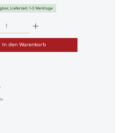
gbar, Lieferzeit: 1-3 Werktage
 Anzahl: Gib den gewünschten Wert e
In den Warenkorb
:
9
iv