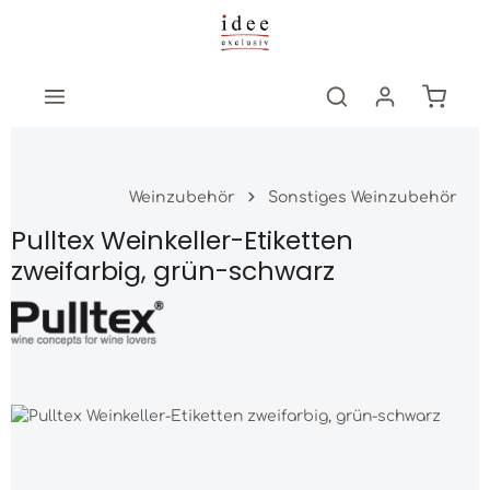
Zum Hauptinhalt springen
Warenk
Weinzubehör
Sonstiges Weinzubehör
Pulltex Weinkeller-Etiketten
zweifarbig, grün-schwarz
Bildergalerie überspringen