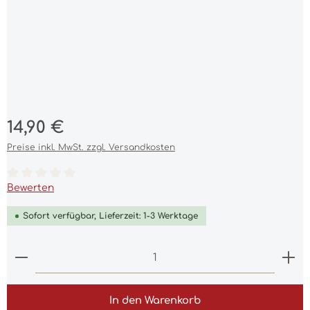
Regulärer Preis:
14,90 €
Preise inkl. MwSt. zzgl. Versandkosten
Durchschnittliche Bewertung von 0 von 5 Sternen
Bewerten
Sofort verfügbar, Lieferzeit: 1-3 Werktage
Produkt Anzahl: Gib den gewünschten Wert ein 
In den Warenkorb