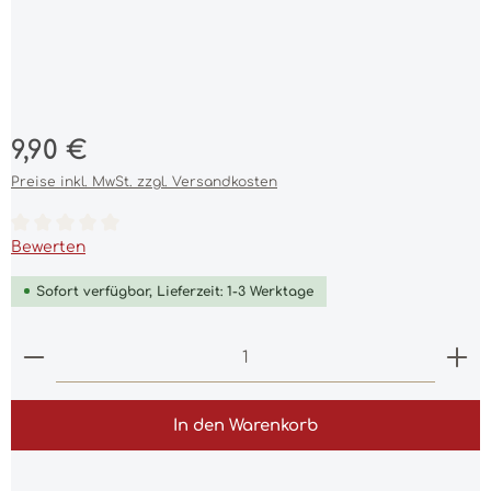
Regulärer Preis:
9,90 €
Preise inkl. MwSt. zzgl. Versandkosten
Durchschnittliche Bewertung von 0 von 5 Sternen
Bewerten
Sofort verfügbar, Lieferzeit: 1-3 Werktage
Produkt Anzahl: Gib den gewünschten Wert ein 
In den Warenkorb