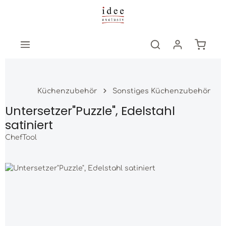
Zum Hauptinhalt springen
Warenk
Küchenzubehör
Sonstiges Küchenzubehör
Untersetzer"Puzzle", Edelstahl
satiniert
ChefTool
Bildergalerie überspringen