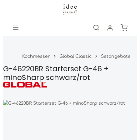
Zum Hauptinhalt springen
Warenk
Kochmesser
Global Classic
Setangebote
G-46220BR Starterset G-46 +
minoSharp schwarz/rot
Bildergalerie überspringen