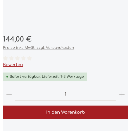
Regulärer Preis:
144,00 €
Preise inkl. MwSt. zzgl. Versandkosten
Durchschnittliche Bewertung von 0 von 5 Sternen
Bewerten
Sofort verfügbar, Lieferzeit: 1-3 Werktage
Produkt Anzahl: Gib den gewünschten Wert ein 
In den Warenkorb