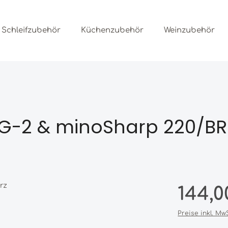
Schleifzubehör
Küchenzubehör
Weinzubehör
 G-2 & minoSharp 220/BR
Regulärer Prei
144,0
Preise inkl. Mw