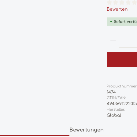
Durchschnittl
Bewerten
Sofort verfü
Produkt
Produktnummer
1474
GTIN/EAN:
494369122201
Hersteller:
Global
Bewertungen