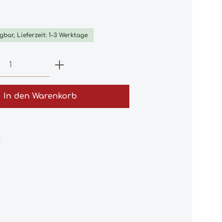
iche Bewertung von 0 von 5 Sternen
gbar, Lieferzeit: 1-3 Werktage
 Anzahl: Gib den gewünschten Wert e
In den Warenkorb
:
5