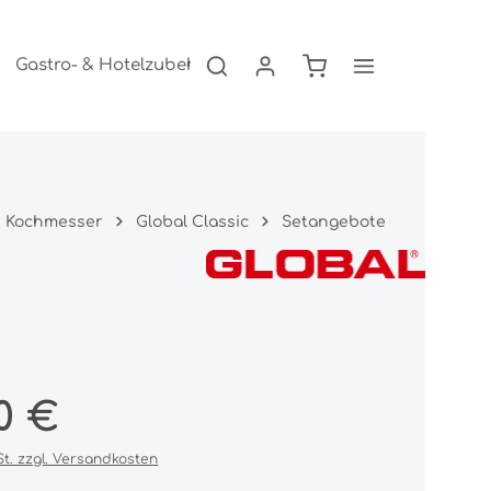
Warenkorb enthält 0
Gastro- & Hotelzubehör
Freizeitartikel
AKTION
Kochmesser
Global Classic
Setangebote
s:
0 €
St. zzgl. Versandkosten