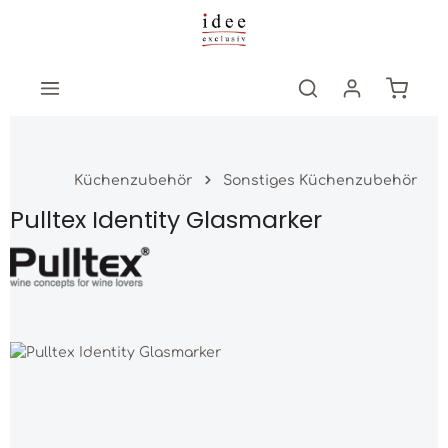
Zum Hauptinhalt springen
Warenk
Küchenzubehör
Sonstiges Küchenzubehör
Pulltex Identity Glasmarker
Bildergalerie überspringen