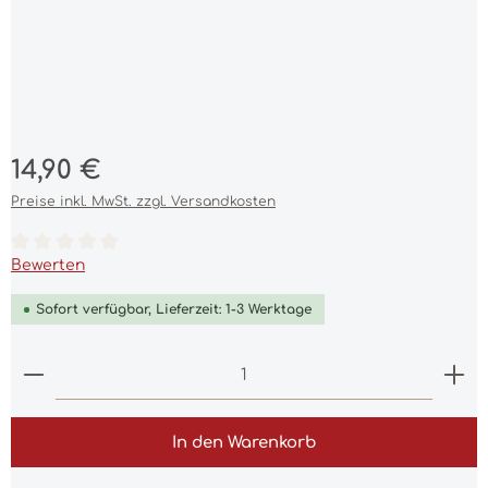
Regulärer Preis:
14,90 €
Preise inkl. MwSt. zzgl. Versandkosten
Durchschnittliche Bewertung von 0 von 5 Sternen
Bewerten
Sofort verfügbar, Lieferzeit: 1-3 Werktage
Produkt Anzahl: Gib den gewünschten Wert ein 
In den Warenkorb